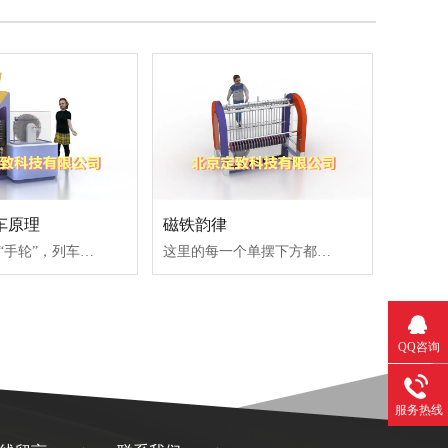
车原理
磁铁韵律
当我们转动“手轮”，列车模型就会慢慢地升起来，同时，可以通过刻度尺查看它升起来的高度。磁悬浮列车运用了磁铁的基本特性“同性相吸，异性相斥”，当我们转动手轮时，转盘转动使线圈内产生感应电流，从而产生磁场，这个磁场和列车模型上的磁铁产生的磁场相互作用，对列车产生向上的力，就会使列车悬浮起来。
这里的每一个单摆下方都设置有磁铁，所以当拨动其中一个单摆时，其他摆锤会受到磁铁的吸力，跟随前方的单摆一起摆动；随着单摆的数量增加，摆动的幅度逐渐减小，最后它们形成有规律的摆动状态。
QQ咨询
服务热线