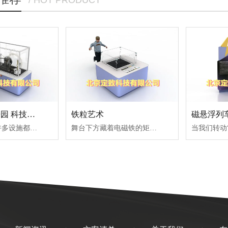
小球的电磁乐园 科技馆展品
铁粒艺术
磁悬浮列
我们生活中的许多设施都运用到了机械传动，它们是可以将动力所提供的运动的方式、方向或速度加以改变，被我们有目的地加以利用。大家熟知的汽车、火车、我国古代的发明如地动仪、浑天仪都有用到机械传动装置。
舞台下方藏着电磁铁的矩阵，而电磁铁内的电流是由程序控制的，当我们按下按钮后，铁粒在电磁铁产生的磁场中变成一个个小磁铁，成尖刺状。电磁铁线圈内电流的大小和方向会随着音乐发生变化，产生的磁场也随之改变，铁粒就会在动态变化的磁场作用下产生不同的运动状态，随着音乐节拍起舞。