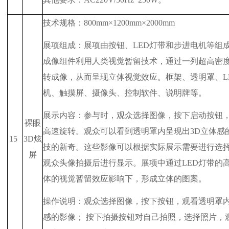
技术规格：
800mm
×
1200mm
×
2000mm
展项组成：展项由按钮、
LED
灯带和步进电机等组
成像组件利用人类视觉暂留技术，通过一列超高密
转成像，从而呈现立体视觉效应。框架、透明罩、
L
机、触摸屏、摄像头、控制软件、说明牌等。
展示内容：参与时，观众选择图像，按下启动按钮
裸眼
高速旋转。观众可以看到透明罩内呈现出
3D
立体感
15
3D
炫
技的新奇。这些影像可以根据实际展示需要进行选
屏
观众头像拍摄后进行显示。展项中通过
LED
灯带的
体的视觉暂留效应影响下，形成立体的图案。
操作说明：观众选择图像，按下按钮，观看透明罩
感的影像； 按下拍摄按钮对自己拍照，选择照片，