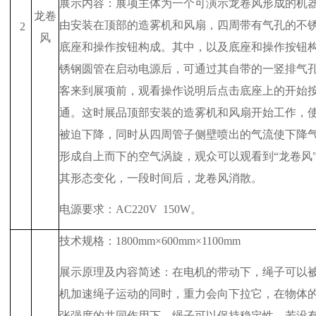
展示内容：展项主体为一个可演示龙卷风形成的机
龙卷
由安装在顶部的造雾机和风扇，四周带有气孔的不
2
风
底座和操作按钮构成。其中，以及底座和操作按钮
锈钢圆管在启动电源后，可通过其自带的一竖排气
客来到展项前，观看操作说明后点击底座上的开始
通。这时展品顶部安装的造雾机和风扇开始工作，
被迫下降，同时从四周管子侧壁喷出的气流使下降
形成自上而下的空气涡旋，观众可以观看到“龙卷风
其形态变化，一段时间后，龙卷风消散。
电源要求：
AC220V
150W
。
技术规格：
1800mm
×
600mm
×
1100mm
展示原理及内容简述：在电机的带动下，绳子可以被
机加速绳子运动的同时，重力会向下拉它，在物体
张强度的共同作用下，绳子可以保持稳定性。若没