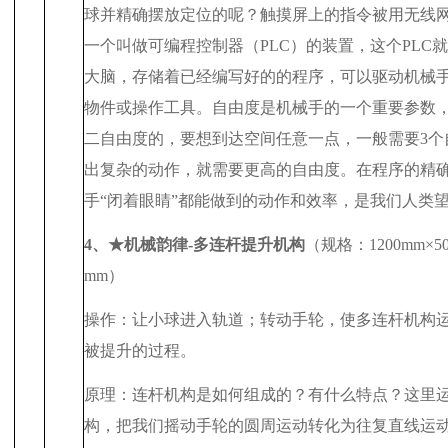
球并精确摆放定位的呢？触摸屏上的指令被用无线
一个叫做可编程控制器（
PLC
）的装置，这个
PLC
就
大脑，存储着已经编写好的的程序，可以驱动机械
物件或操作工具。自由度是机械手的一个重要参数
二自由度的，要想到达空间任意一点，一般需要
3
个
出复杂的动作，就需要更高的自由度。在程序的精
手“闭着眼睛”都能做到的动作和效率，是我们人类
4
、★机械韵律
-
多连杆提升机构
（规格：
1200mm
×
5
mm
）
操作：让小球进入轨道；转动手轮，使多连杆机构
被提升的过程。
原理：连杆机构是如何组成的？有什么特点？这里
构，把我们摇动手轮的圆周运动转化为往复直线运