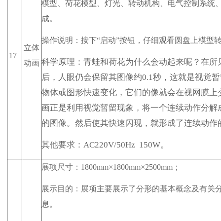
模型、荷花模型、灯光、转动机构、电气控制系统
成。
操作说明：按下“启动”按钮，仔细观看圆盘上模型
立体
17
科学原理：青蛙和荷花为什么会动起来呢？在所
动画
后，人眼仍会保留其图像约
0.1
秒，这就是视觉暂
物体或图形快速变化，它们的像就会在视网膜上
画正是利用视觉暂留现象，将一个连续动作分解
的图像。然后使其快速闪现，就形成了连续动作
其他要求：
AC220V/50Hz
150W
。
展项尺寸：
1800mm
×
1800mm
×
2500mm
；
展示目的：展项主要展示了分形的基本概念及有关
息。