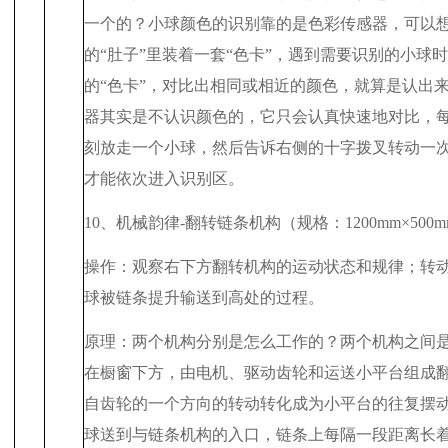
一个的？小球颜色的识别靠的是色彩传感器，可以
的“肚子”里装着一套“色卡”，遇到需要识别的小球
的“色卡”，对比出相同或相近的颜色，就算是认出
器其实是不认识颜色的，它只会认真快速地对比，
刻放走一个小球，然后告诉右侧的十字拨叉转动一
才能依次进入识别区。
10
、机械韵律
-
翻转链条机构（规格：
1200mm
×
500
操作：观察右下方翻转机构的运动状态和规律；转
球被链条提升输送到高处的过程。
原理：两个机构分别是怎么工作的？两个机构之间
在橱窗下方，由电机、驱动齿轮和运送小平台组成
自齿轮的一个方向的转动转化成为小平台的往复摆
球送到与链条机构的入口，链条上每隔一段距离长