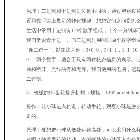
原理：二进制和十进制进位是不同的，通过观察拨
置和数码管上显示的转化规律，想想它们之间是怎
生活中常用十进制有
1-9
个数字组成，十个一分钱等
我们常说逢十进一。而二进制只用
0
和
1
两个数字组
“逢二进一”，以加法为例：
0+0=0
，
0+1=1
，
1+1=10
0
、
1
两个数字，适合于只有两种状态信息的表示。
通和断开、光线的有和无等。我们使用的电脑，运
二进制。
8
、机械韵律
-
齿轮提升机构（规格：
1200mm
×
500m
操作：让小球进入轨道；转动手轮，观察小球是怎
走的。
原理：要想把小球从低处运到高处，可以采用什么
式呢？随着手轮的转动，右侧低处的小球落入白色