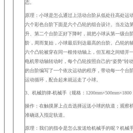
态。
原理：小球是怎么通过上活动台阶从低处往高处运
六个彩色台阶下面是六个凸轮的组合设计。当左边
升、第二个台阶正好下降时，就把小球从第一级台
阶，周而复始，小球最后到达最高的台阶。凸轮的
六个凸轮被穿在同一根传动轴上，但互相之间错开
电机带动轴转动时，每个凸轮按照自己的“姿势”转
的台阶编写了一个依次运动的程序，带动每一个台
运动循环，配合起来就运走了小球。
3
、机械韵律
-
机械手（规格：
1200mm
×
500mm
×
1800
操作：在触摸屏上点击选择运送小球的轨道；观察
准确送入指定轨道。
原理：我们的指令是怎么发送给机械手的呢？机械