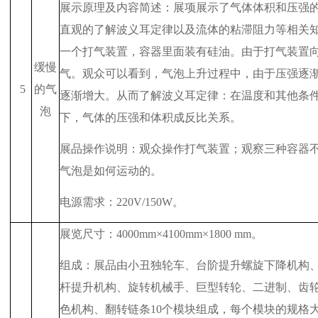
展示原理及内容简述：展项展示了气体体积和压强
直观的了解波义耳定律以及流体的粘滞阻力等相关知
一个打气装置，容器里面装有硅油。由于打气装置
缓慢
气。观众可以看到，气泡上升过程中，由于压强逐
5
的气
逐渐增大。从而了解波义耳定律：在温度和其他条
泡
下，气体的压强和体积成反比关系。
展品操作说明：观众操作打气装置；观察三种容器
气泡是如何运动的。
电源需求：
220V/150W
。
展览尺寸：
4000mm
×
4100mm
×
1800 mm
。
组成：展品由小丑独轮车、台阶提升螺旋下降机构
杆提升机构、旋转机械手、巨型转轮、二进制、齿
色机构、翻转链条
10
个模块组成，每个模块的规格