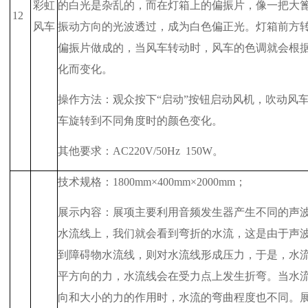
彩虹
的白光是杂乱的，而在灯箱上的偏振片，像一把大
12
风车
振动方向的光波透过，成为白色偏正光。灯箱前方
偏振片做成的，当风车转动时，风车的色调就会根
化而变化。
操作方法：观众按下“启动”按钮启动风机，吹动风
车旋转到不同角度时的颜色变化。
其他要求：
AC220V/50Hz
150W
。
技术规格：
1800mm
×
400mm
×
2000mm
；
展示内容：展项主要利用音频发生器产生不同的声
水流线上，我们就会看到弯折的水流，这是由于声
到障碍物水流线，则对水流线形成压力，于是，水
平方向的力，水流线会在受力点上发生折弯。当水
向和大小的力的作用时，水流的弯曲程度也不同。