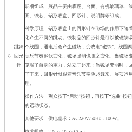
展项组成：展品主要由底座、台面、有机玻璃罩、
圈、铁芯、锅形底盘、回形针、说明牌等组成。
科学原理：锅形底盘上的回形针在磁场的作用下随
化产生不同的跳动。铁制品的回形针是可以被磁铁
跳舞
个线圈，通电后会产生磁场，变成电“磁铁”。线圈
8
回形
音乐节奏起伏变化，磁场强弱也随之变化。当磁场
针
克服了自身的重力，站立了起来；当磁场变弱时，
了下来，回形针就跟着音乐节奏跳起舞来。展项运
理。
操作方法：观众按下“启动”按钮，再按下“选曲”按
的运动状态。
其他要求：供电需求：
AC220V/50Hz
，
100W
。
技术规格：
2.0m
×
2.0m
×
0.3m
；