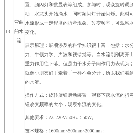
置、频闪灯和数显表等组成。参与时，观众旋转调
动，水龙头开始滴水，同时频闪灯开始闪烁。此时
弯曲
水流形成一定程度的折弯现象。改变频率，可观察
13
的水
变化。
流
展示原理：展项涉及的科学知识很丰富，包括：水
力、牛顿力学、声波和视错觉等。当水流刚刚离开
重力作用往下落。但是由于水分子间作用力表现为
就像小朋友们手牵着手一样不会分开，所以我们看
的水流。
操作方式：旋转旋钮启动装置，观察下落水流的折
钮改变频率的大小，观察水流的变化。
其他要求：
AC220V/50Hz
550W
。
技术规格：
1600mm
×
500mm
×
2000mm
；