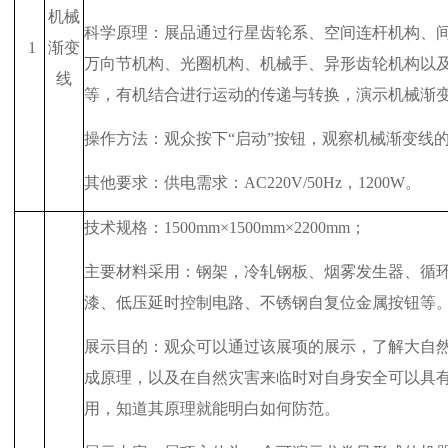
机械
科学原理：展品通过行星齿轮系、空间连杆机构、
1
渐变
万向节机构、光圈机构、机械手、异形齿轮机构以
线
等，有机结合进行运动的传递与转换，演示机械渐
操作方法：观众按下“启动”按钮，观察机械渐变线
其他要求：供电需求：
AC220V/50Hz
，
1200W
。
技术规格：
1500mm
×
1500mm
×
2200mm
；
主要材料采用：钢架，冷轧钢板、烟雾发生器、循
漆、低压延时控制电路、不锈钢自复位金属按钮等
展示目的：观众可以通过该展项的展示，了解大自
成原理，以及在自然灾害来临时对自身安全可以具
用，知道其原理就能明白如何防范。