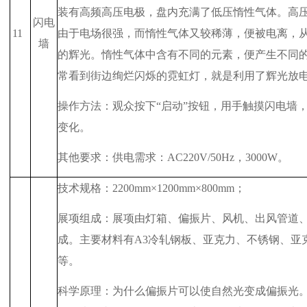
装有高频高压电极，盘内充满了低压惰性气体。高
闪电
11
由于电场很强，而惰性气体又较稀薄，便被电离，
墙
的辉光。惰性气体中含有不同的元素，便产生不同
常看到街边绚烂闪烁的霓虹灯，就是利用了辉光放
操作方法：观众按下“启动”按钮，用手触摸闪电墙
变化。
其他要求：供电需求：
AC220V/50Hz
，
3000W
。
技术规格：
2200mm
×
1200mm
×
800mm
；
展项组成：展项由灯箱、偏振片、风机、出风管道
成。主要材料有
A3
冷轧钢板、亚克力、不锈钢、亚
等。
科学原理：为什么偏振片可以使自然光变成偏振光