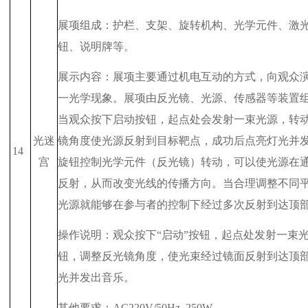
展项组成：护栏、支架、旋转机构、光学元件、激
钮、说明牌等。
展示内容：展项主要通过机电互动的方式，向观众
一光学现象。展项由反光镜、光源、传感器等装置
当观众按下启动按钮，起点处会发射一束光源，转
光迷
镜角度使光源反射到目标靶点，成功后点亮灯光并
14
宫
旋钮控制光学元件（反光镜）转动，可以使光源在
反射，从而改变光线的传播方向。当合理调整不同
光源就能够在参与者的控制下经过多次反射到达顶
操作说明：观众按下“启动”按钮，起点处发射一束
钮，调整反光镜角度，使光束经过镜面反射到达顶
光并发出音乐。
其他要求：
AC220V/50Hz
250W
。