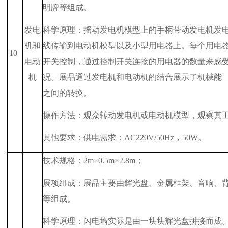
明牌等组成。
发电
科学原理：摇动发电机模型上的手柄带动发电机发
机和
线传输到电动机模型以及小型用电器上。每个用电
10
电动
开关控制，通过控制开关连接的用电器的数量来感
机
况。展品通过发电机和电动机的结合展示了机械能
之间的转换。
操作方法：观众转动发电机或电动机模型，观察其
其他要求：供电需求：
AC220V/50Hz
，
50W
。
技术规格：
2m
×
0.5m
×
2.8m
；
展项组成：展品主要由辉光盘、金属框架、音响、
等组成。
科学原理：闪电墙实际是由一块块辉光盘拼接而成