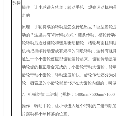
韵律
操作：让小球进入轨道；转动手轮，观察运动机构
走的；
原理：手轮持续的转动是怎么传递出去？巨型齿轮
动的？这里共有
3
种传动方式：链条传动、槽轮传动
轮转动后通过链轮和链条驱动槽轮，槽轮与圆柱销
机构把持续转动变成有规律的间歇转动，这种有规
通过一个小齿轮使巨型齿轮运转起来。齿轮传动是
动轮齿的相互啮合完成的，小齿轮带动大齿轮，转
齿轮带动小齿轮，转动速度加快。齿轮传动还分为
轮，橱窗里的小齿轮就是“长”在大齿轮内侧的，叫
7
、机械韵律
-
二进制（规格：
1400mm
×
500mm
×
1600
操作：转动手轮，让小球进入这个特制的二进制轨
片摆动和小球掉落的位置。