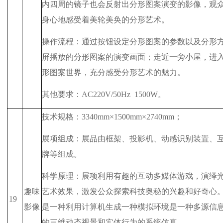
内四周的镜子也会反射出分形图案演变的影像，观
身心地感受着美轮美奂的分形艺术。
操作流程：通过按钮设定分形图案的参数以及分形
屏播放的分形图案的演变画面；走近一旁小屋，进
形图案世界，充分感受分形艺术的魅力。
其他要求：
AC220V/50Hz
1500W
。
技术规格：
3340mm
×
1500mm
×
2740mm
；
展项组成：展品由框架、投影机、动感识别装置、
牌等组成。
科学原理：展项利用有趣的互动多媒体游戏，演绎
趣味
艺术效果，激发公众探索科技奥秘的兴趣和好奇心
19
影像
是一种利用计算机生成一种模拟环境是一种多源信
的三维动态视景和实体行为的系统仿真。