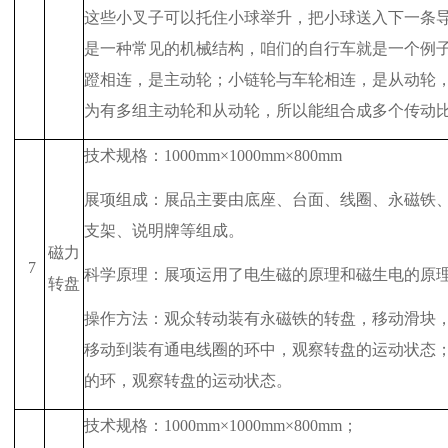
这些小叉子可以托住小球举升，把小球送入下一条
是一种常见的机械结构，咱们的自行车就是一个例
蹬相连，是主动轮；小链轮与车轮相连，是从动轮
为有多组主动轮和从动轮，所以能组合成多个传动
技术规格：
1000mm
×
1000mm
×
800mm
展项组成：展品主要由底座、台面、线圈、永磁铁
支架、说明牌等组成。
磁力
7
科学原理：展项运用了电生磁的原理和磁生电的原
转盘
操作方法：观众转动装有永磁铁的转盘，移动滑块
移动到装有通电线圈的环中，观察转盘的运动状态
的环，观察转盘的运动状态。
技术规格：
1000mm
×
1000mm
×
800mm
；