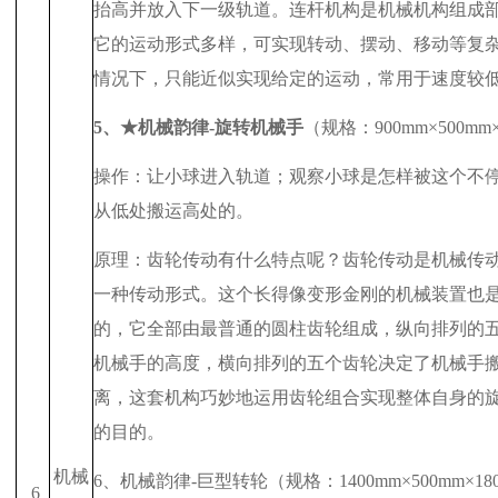
抬高并放入下一级轨道。连杆机构是机械机构组成
它的运动形式多样，可实现转动、摆动、移动等复
情况下，只能近似实现给定的运动，常用于速度较
5
、★机械韵律
-
旋转机械手
（规格：
900mm
×
500mm
操作：让小球进入轨道；观察小球是怎样被这个不
从低处搬运高处的。
原理：齿轮传动有什么特点呢？齿轮传动是机械传
一种传动形式。这个长得像变形金刚的机械装置也
的，它全部由最普通的圆柱齿轮组成，纵向排列的
机械手的高度，横向排列的五个齿轮决定了机械手
离，这套机构巧妙地运用齿轮组合实现整体自身的
的目的。
机械
6
、机械韵律
-
巨型转轮（规格：
1400mm
×
500mm
×
18
6