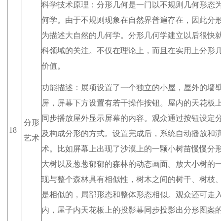
科学技术原理：分形几何是一门以不规则几何形态
何学。由于不规则现象在自然界普遍存在，因此分
为描述大自然的几何学。分形几何学建立以后很快
科领域的关注。不仅在理论上，而且在实用上分形
价值。
功能描述：展项设置了一个独立的小屋，屋外的墙
屏，屏幕下方设置有若干操作按钮。屋内的天花板
同步播放屋外显示屏幕的内容。观众通过按钮设定
分形
18
及构成分形的方式。设置完成后，系统自动播放和
艺术
术。比如屏幕上出现了沙漠上的一颗小树苗慢慢分
大树以及葱葱郁郁的森林的动态画面。放大小树的
现与整个森林具有相似性，树木之间的树干、树枝
是相似的，局部形态和整体形态相似。观众还可走
内，屋子内天花板上的投影幕同步投影出分形图案