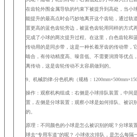
在齿轮外围金属导轨的约束下被提升到高处，当小
能提升的最高点时会巧妙地离开这个齿轮，通过轨
置更高的蓝色齿轮旁边，被蓝色齿轮用同样的方式
完成了小球的两次提升过程。在这里，白色齿轮和
传动用的是同步带，这是一种长着牙齿的传动带，
啮合，有传动精度高、噪音低、不需要润滑等优点
离传动，这是齿轮传动不太容易做到的。
9
、机械韵律
-
分色机构（规格：
1200mm
×
500mm
×
15
操作：观察机构组成：右侧是小球排队装置，中间
置，左侧是分球装置；观察小球是如何排队、被识
的。
原理：不同颜色的小球是怎么被识别的呢？分球装
球去“专用车道”的呢？ 小球依次排队，是怎么每隔