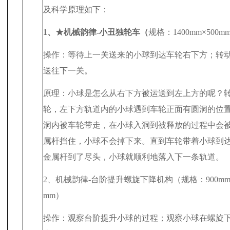
及科学原理如下：
1
、★机械韵律
-
小丑独轮车（
规格：
1400mm
×
500m
操作：等待上一关送来的小球到达车轮右下方；转
送往下一关。
原理：小球是怎么从右下方被运送到左上方的呢？
轮，左下方轨道内的小球遇到车轮正面有圆洞的位
洞内被车轮带走，在小球入洞到被释放的过程中会
属杆挡住，小球不会掉下来。直到车轮带着小球到
金属杆到了尽头，小球就顺利地落入下一条轨道。
2
、机械韵律
-
台阶提升螺旋下降机构（规格：
900m
mm
）
操作：观察台阶提升小球的过程；观察小球在螺旋