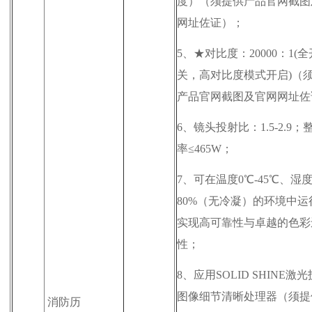
度）（须提供
产品官网截图
网址佐证
）；
5、
★对比度：20000：1(全
关，高对比度模式开启)（
产品官网截图及官网网址
佐
6、
镜头投射比：1.5-2.9；
率≤465W；
7、
可在温度0℃-45℃、湿度
80%（无冷凝）的环境中运
实现高可靠性与卓越的色彩
性；
8、
应用SOLID SHINE激
图像细节清晰处理器（
须提
消防历