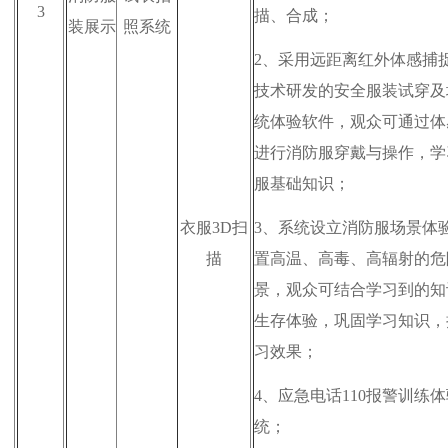
3
描、合成；
装展示
照系统
2、
采用远距离红外体感捕
技术研发的安全服装试穿及
统体验软件，观众可通过体
进行消防服穿戴与操作，学
服基础知识；
衣服3D扫
3、
系统设立消防服场景体
描
置高温、高毒、高辐射的危
景，观众可结合学习到的知
生存体验，巩固学习知识，
习效果；
4、
应急电话110报警训练
统；