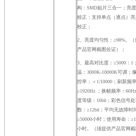
构：SMD贴片三合一；亮
校正：支持单点（逐点）亮
校正；
2、
亮度均匀性：≥98%。（
产品官网截图
佐证）；
3、
最高对比度：≥5000：1
温：3000K-10000K可调
控率：＜1/10000；刷新频
≥1920Hz ；换帧频率：60H
度等级：16bit；彩色信号
数：≥12bit；平均无故障时
≥50000小时；使用寿命：≥10
小时。（
须提供
产品官网截