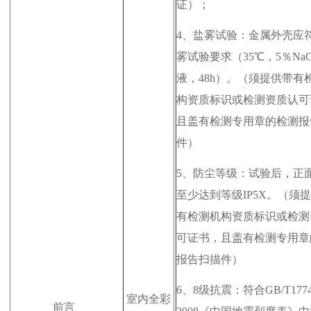
证）；
4、
盐雾试验：金属外壳应
雾试验要求（35℃，5％NaC
液，48h）。（
须提供带有
构资质标识或检测资质认可
且盖有检测专用章的检测报
件
）
5、
防尘等级：试验后，正
至少达到等级IP5X。（
须提
有检测机构资质标识或检测
可证书，且盖有检测专用章
报告扫描件
）
6、
8级抗震：符合GB/T1774
室内全彩
前言