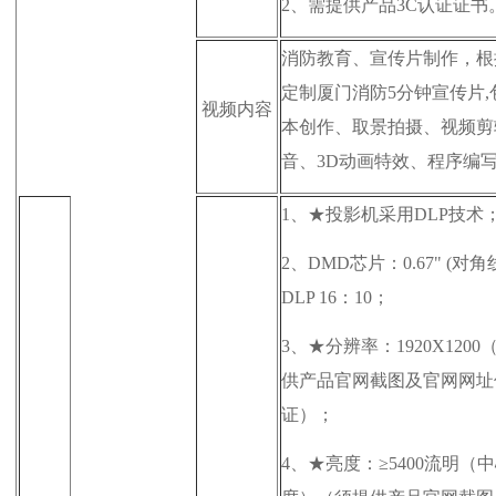
2、
需提供产品3C认证证书
消防教育、宣传片制作，根
定制厦门消防5分钟宣传片,
视频内容
本创作、取景拍摄、视频剪
音、3D动画特效、程序编
1、
★投影机采用DLP技术
2、
DMD芯片：0.67" (对角
DLP 16：10；
3、
★分辨率：1920X1200
供
产品官网截图及官网网址
证）；
4、
★亮度：≥5400流明（