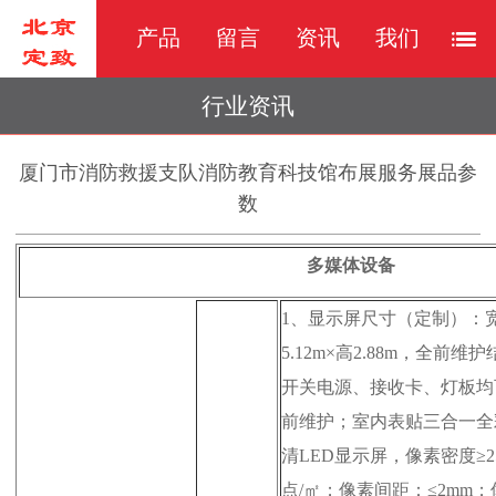
产品
留言
资讯
我们
行业资讯
厦门市消防救援支队消防教育科技馆布展服务展品参
数
多媒体设备
1、
显示屏尺寸（定制）：
5.12m×高2.88m，全前维
开关电源、接收卡、灯板均
前维护；室内表贴三合一全
清LED显示屏，像素密度≥25
点/㎡；像素间距：≤2mm