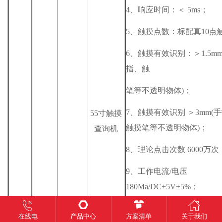
4、
响应时间：＜ 5ms；
5、
触摸点数：标配真10点
6、
触摸有效识别：＞1.5mm
指、触
笔等不透明物体)；
7、
触摸有效识别 ＞3mm(
55寸触摸
触摸笔等不透明物体)；
查询机
8、
理论点击次数 6000万次
9、
工作电流/电压
180Ma/DC+5V±5%；
10、
抗光干扰 阳光、白炽
在线电
产品中心
方案清单
关于我们