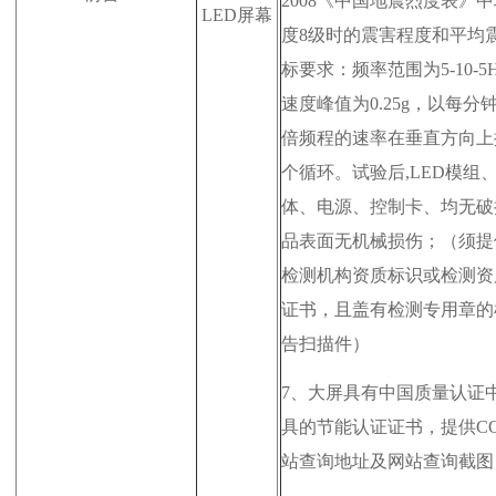
2008《中国地震烈度表》
LED屏幕
度8级时的震害程度和平均
标要求：频率范围为5-10-5H
速度峰值为0.25g，以每分
倍频程的速率在垂直方向上
个循环。试验后,LED模组
体、电源、控制卡、均无破
品表面无机械损伤；（
须提
检测机构资质标识或检测资
证书，且盖有检测专用章的
告扫描件）
7、
大屏具有中国质量认证
具的节能认证证书，提供C
站查询地址及网站查询截图