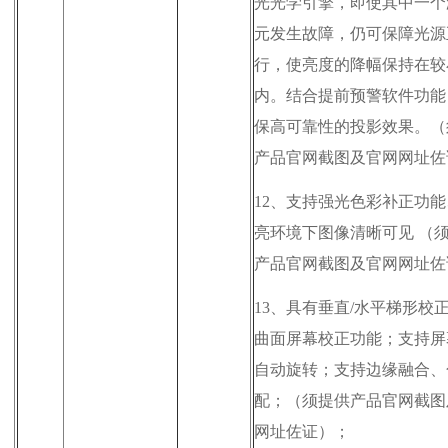
光光学引擎，即使其中一个
元发生故障，仍可保障光源
行，使亮度的降幅保持在较
内。结合提前预警软件功能
保高可靠性的投影效果。（
产品官网截图及官网网址佐
12、
支持强光色彩补正功能
亮环境下图像清晰可见 （
产品官网截图
及官网网址
佐
13、
具有垂直/水平梯形校
曲面屏幕校正功能；支持屏
自动旋转；支持边缘融合、
配；（须提供
产品官网截图
网址
佐证）；