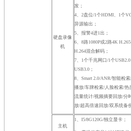
发；
4、2盘位/1个HDMI、1个V
异源输出；
5、报警4进1出；
硬盘录像
6、8路1080P或2路4K H.26
机
H.264混合解码；
7、1个千兆网口/1个USB2.
USB3.0；
8、Smart 2.0/ANR/智能检
播放/车牌检索/人脸检索/热
流量统计/视频摘要回放/分
放/超高倍速回放/双系统备
1、
I5/8G120G/独立显卡；
主机