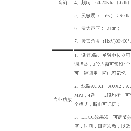
音箱
4、
频响：60-20Khz（-6db
5、
灵敏度（1m/w）：96db
6、
最大声压：121db；
7、
覆盖角度（HxV)80×60°
1、
话简3路、单独电位器可
调增益，3段均衡可预设4
可一键调用，断电可记忆；
2、
线路AUX1，AUX2，A
MP3，4选一，2段均衡，可
专业功放
个模式，断电可记忆；
3、
EHCO效果器，可调节
度，时间，回声次数，以及