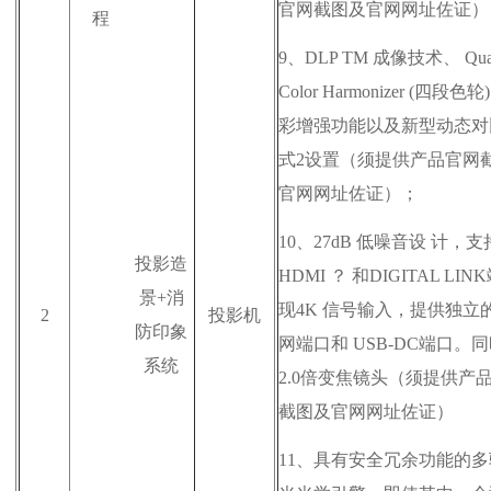
官网截图及官网网址佐证
）
程
9、
DLP TM 成像技术、 Quar
Color Harmonizer (四段色
彩增强功能以及新型动态对
式2设置（须提供
产品官网
官网网址
佐证）；
10、
27dB 低噪音
设 计
，支
投影造
HDMI ？ 和DIGITAL LI
景+消
现4K 信号输入，提供
独
立
2
投影机
防印象
网端口和 USB-DC端口。
系统
2.0倍变焦镜头（须提供
产
截图
及官网网址
佐证）
11、
具有安全冗余功能的多