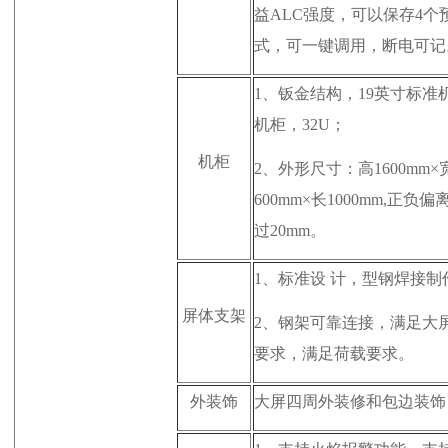
益ALC强度，可以保存4个
式，可一键调用，断电可记
1、
钣金结构，19英寸标准
机柜，32U；
机柜
2、
外形尺寸：高1600mm
×
600mm
×
长
1000mm
,正负偏
过20mm
。
1、
标准
设 计
，型钢焊接制
屏体支架
2、
钢架可靠连接，满足大
要求，满足荷载要求。
外装饰
大屏四周外装修和包边装饰