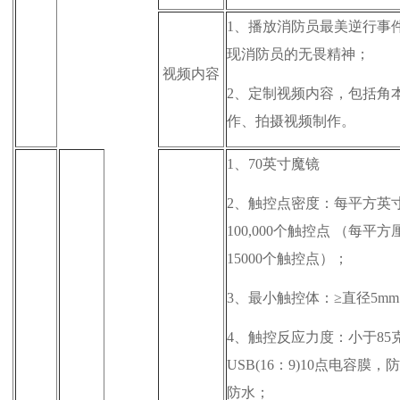
1、
播放消防员最美逆行事
现消防员的无畏精神；
视频内容
2、
定制视频内容
，
包括角
作、拍摄视频制作
。
1、
70英寸魔镜
2、
触控点密度：每平方英
100,000个触控点 （每平方
15000个触控点）；
3、
最小触控体：≥直径5m
4、
触控反应力度：小于85
USB(16：9)10点电容膜，
防水；