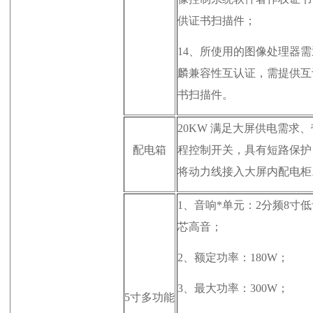
供证书扫描件；
14、所使用的图像处理器
麟兼容性互认证，需提供互
书扫描件。
20KW 满足大屏供电需求
配电箱
程控制开关，具有短路保护
将动力线接入大屏内配电柜
1、
音响*单元：2分频8寸低音
芯高音；
2、
额定功率：180W；
3、
最大功率：300W；
5寸多功能