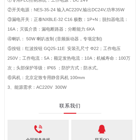
①专用PLC控制系统：工作电源：DC 24V
②开关电源：NES-35-24 输入AC220V,输出DC24V,功率35W
③漏电开关：正泰NXBLE-32 C16 极数：1P+N；脱扣器电流：
16A；灭弧介质：漏电断路器；分断能力:6KA
④喇叭： 50W 喇叭改制 (音频振动器，专项定制)
⑤按钮：红波按钮 GQ25-11E 安装孔尺寸 Φ22；工作电压
250V；工作电流：5A；额定发热电流：10A；机械寿命：100万
次；头部保护等级：IP65 ；防护方式：防水式。
⑥风机：北京定致专用静音风机 100mm
3、能源需求：AC220V 300W
联系我们
全国服务热线
联系QQ