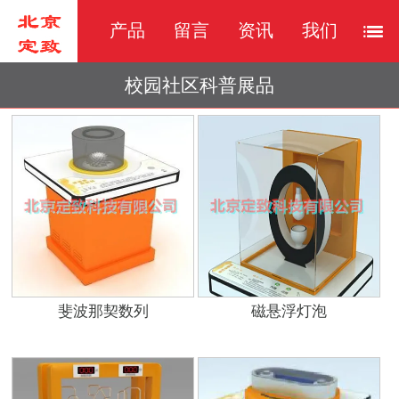
产品
留言
资讯
我们
校园社区科普展品
斐波那契数列
磁悬浮灯泡