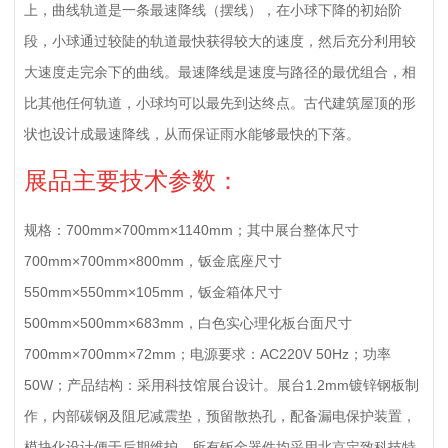
上，曲线轨道是一条最速降线（摆线），在小球下降的初始阶
段，小球通过较陡的轨道最快获得较大的速度，然后充分利用较
大速度走完余下的曲线。最速降线是速度与路径的最优组合，相
比其他任何轨道，小球均可以最先到达终点。古代建筑屋顶的形
状也设计成最速降线，从而保证雨水能够最快的下落。
展品主要技术参数：
规格：700mm×700mm×1140mm；其中展台整体尺寸
700mm×700mm×800mm，钣金底座尺寸
550mm×550mm×105mm，钣金箱体尺寸
500mm×500mm×683mm，白色实心理化板台面尺寸
700mm×700mm×72mm；电源要求：AC220V 50Hz；功率
50W；产品结构：采用科技馆展台设计。展台1.2mm镀锌钢板制
作，内部碳钢及阻尼减震垫，预留散热孔，配备漏电保护装置，
模块化设计便于后期维护，所有钣金器件均采用北京定致科技特